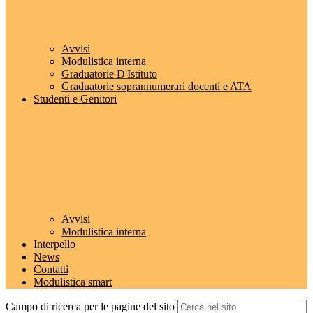
Avvisi
Modulistica interna
Graduatorie D'Istituto
Graduatorie soprannumerari docenti e ATA
Studenti e Genitori
Avvisi
Modulistica interna
Interpello
News
Contatti
Modulistica smart
Campo di ricerca per le pagine del sito