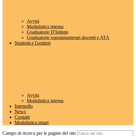
Avvisi
Modulistica interna
Graduatorie D'Istituto
Graduatorie soprannumerari docenti e ATA
Studenti e Genitori
Avvisi
Modulistica interna
Interpello
News
Contatti
Modulistica smart
Campo di ricerca per le pagine del sito