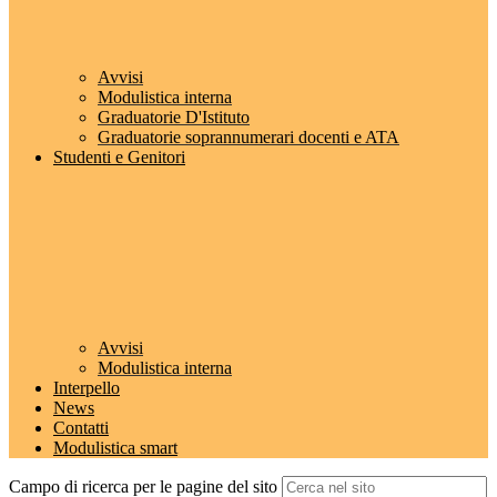
Avvisi
Modulistica interna
Graduatorie D'Istituto
Graduatorie soprannumerari docenti e ATA
Studenti e Genitori
Avvisi
Modulistica interna
Interpello
News
Contatti
Modulistica smart
Campo di ricerca per le pagine del sito