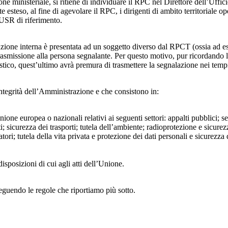
ne ministeriale, si ritiene di individuare il RPC nel Direttore dell’Uffici
 esteso, al fine di agevolare il RPC, i dirigenti di ambito territoriale o
’USR di riferimento.
azione interna è presentata ad un soggetto diverso dal RPCT (ossia ad ese
trasmissione alla persona segnalante. Per questo motivo, pur ricordand
lastico, quest’ultimo avrà premura di trasmettere la segnalazione nei tem
ntegrità dell’Amministrazione e che consistono in:
Unione europea o nazionali relativi ai seguenti settori: appalti pubblici; s
; sicurezza dei trasporti; tutela dell’ambiente; radioprotezione e sicurez
ri; tutela della vita privata e protezione dei dati personali e sicurezza de
isposizioni di cui agli atti dell’Unione.
seguendo le regole che riportiamo più sotto.