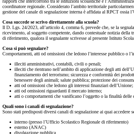
rapporti che intercorrono tra le istituzioni scolastiche e l’Amministrazio
coordinatore regionale. Considerato l’ambito territoriale particolarmente
gestione del canale di segnalazione interna è affidata al RPCT ossia l
Cosa succede se scrivo direttamente alla scuola?
Il D. Lgs. 24/2023, all’articolo 4, comma 6, prevede che, se la segnal
ricevimento, al soggetto competente, dando contestuale notizia della 
di riferimento, qualora il segnalante scrivesse al presente Istituto Sco
Cosa si può segnalare?
Comportamenti, atti od omissioni che ledono l’interesse pubblico o l’i
illeciti amministrativi, contabili, civili o penali;
illeciti che rientrano nell’ambito di applicazione degli atti dell’
finanziamento del terrorismo; sicurezza e conformità dei prodotti
benessere degli animali; salute pubblica; protezione dei consumato
atti od omissioni che ledono gli interessi finanziari dell’Unione;
atti od omissioni riguardanti il mercato interno;
atti o comportamenti che vanificano l’oggetto o la finalità delle d
Quali sono i canali di segnalazione?
Sono stati predisposti diversi canali di segnalazione ai quai accedere 
interno (presso l’Ufficio Scolastico Regionale di riferimento)
esterno (ANAC)
divulgazione pubblica