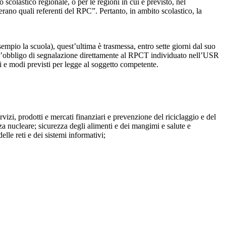
o scolastico regionale, o per le regioni in cui è previsto, nel
perano quali referenti del RPC”. Pertanto, in ambito scolastico, la
mpio la scuola), quest’ultima è trasmessa, entro sette giorni dal suo
o l’obbligo di segnalazione direttamente al RPCT individuato nell’USR
pi e modi previsti per legge al soggetto competente.
ervizi, prodotti e mercati finanziari e prevenzione del riciclaggio e del
za nucleare; sicurezza degli alimenti e dei mangimi e salute e
lle reti e dei sistemi informativi;