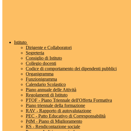
Istituto
Dirigente e Collaboratori
Segreteria
Consiglio di Istituto
Collegio docenti
Codice di comportamento dei dipendenti pubblici
Organigramma
Funzionigramma
Calendario Scolastico
Piano annuale delle Attività
Regolamenti di Istituto
PTOF - Piano Triennale dell'Offerta Formativa
Piano triennale della formazione
RAV - Rapporto di autovalutazione
PEC - Patto Educativo di Corresponsabilità
PdM - Piano di Miglioramento
RS - Rendicontazione sociale