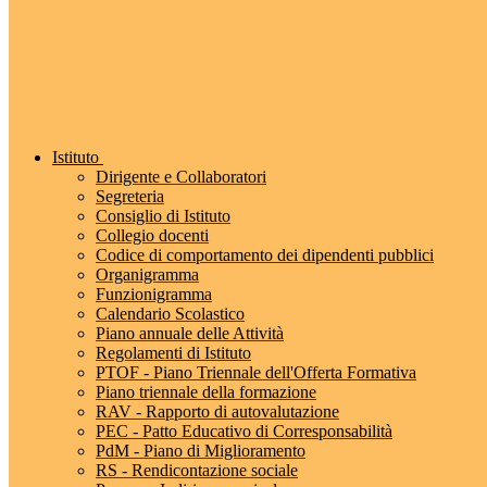
Istituto
Dirigente e Collaboratori
Segreteria
Consiglio di Istituto
Collegio docenti
Codice di comportamento dei dipendenti pubblici
Organigramma
Funzionigramma
Calendario Scolastico
Piano annuale delle Attività
Regolamenti di Istituto
PTOF - Piano Triennale dell'Offerta Formativa
Piano triennale della formazione
RAV - Rapporto di autovalutazione
PEC - Patto Educativo di Corresponsabilità
PdM - Piano di Miglioramento
RS - Rendicontazione sociale