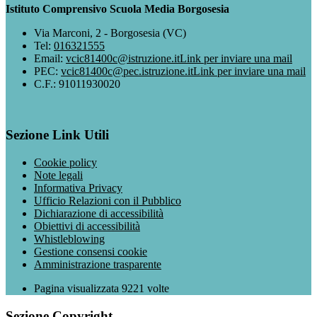
Istituto Comprensivo Scuola Media Borgosesia
Via Marconi, 2 - Borgosesia (VC)
Tel:
016321555
Email:
vcic81400c@istruzione.it
Link per inviare una mail
PEC:
vcic81400c@pec.istruzione.it
Link per inviare una mail
C.F.: 91011930020
Sezione Link Utili
Cookie policy
Note legali
Informativa Privacy
Ufficio Relazioni con il Pubblico
Dichiarazione di accessibilità
Obiettivi di accessibilità
Whistleblowing
Gestione consensi cookie
Amministrazione trasparente
Pagina visualizzata
9221
volte
Sezione Copyright