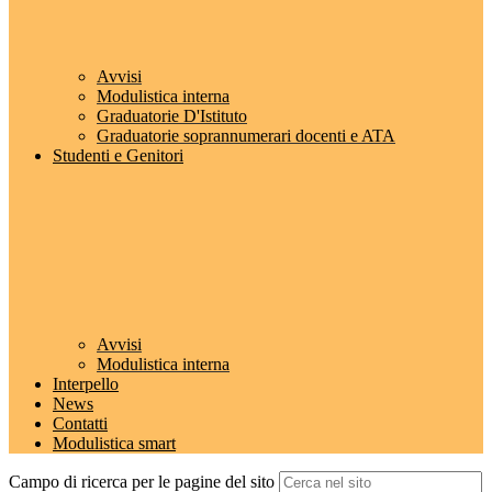
Avvisi
Modulistica interna
Graduatorie D'Istituto
Graduatorie soprannumerari docenti e ATA
Studenti e Genitori
Avvisi
Modulistica interna
Interpello
News
Contatti
Modulistica smart
Campo di ricerca per le pagine del sito