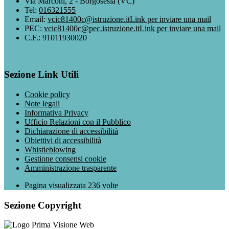
Via Marconi, 2 - Borgosesia (VC)
Tel:
016321555
Email:
vcic81400c@istruzione.it
Link per inviare una mail
PEC:
vcic81400c@pec.istruzione.it
Link per inviare una mail
C.F.: 91011930020
Sezione Link Utili
Cookie policy
Note legali
Informativa Privacy
Ufficio Relazioni con il Pubblico
Dichiarazione di accessibilità
Obiettivi di accessibilità
Whistleblowing
Gestione consensi cookie
Amministrazione trasparente
Pagina visualizzata
236
volte
Sezione Copyright