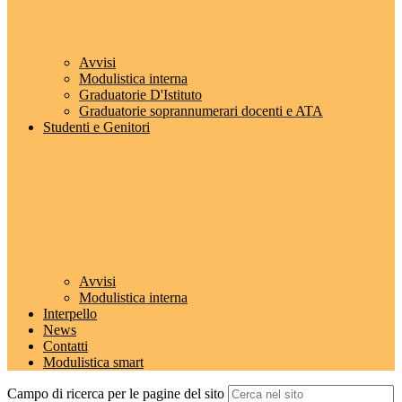
Avvisi
Modulistica interna
Graduatorie D'Istituto
Graduatorie soprannumerari docenti e ATA
Studenti e Genitori
Avvisi
Modulistica interna
Interpello
News
Contatti
Modulistica smart
Campo di ricerca per le pagine del sito