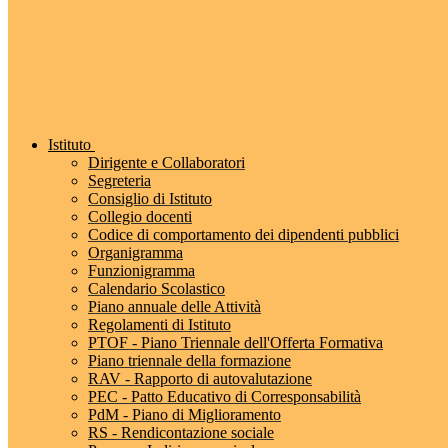
Istituto
Dirigente e Collaboratori
Segreteria
Consiglio di Istituto
Collegio docenti
Codice di comportamento dei dipendenti pubblici
Organigramma
Funzionigramma
Calendario Scolastico
Piano annuale delle Attività
Regolamenti di Istituto
PTOF - Piano Triennale dell'Offerta Formativa
Piano triennale della formazione
RAV - Rapporto di autovalutazione
PEC - Patto Educativo di Corresponsabilità
PdM - Piano di Miglioramento
RS - Rendicontazione sociale