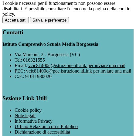
I cookie necessari per il funzionamento non possono essere
disabilitati. È possibile consultare l'elenco nella pagina della cookie
policy.
Accetta tutti
Salva le preferenze
Contatti
Istituto Comprensivo Scuola Media Borgosesia
Via Marconi, 2 - Borgosesia (VC)
Tel:
016321555
Email:
vcic81400c@istruzione.it
Link per inviare una mail
PEC:
vcic81400c@pec.istruzione.it
Link per inviare una mail
C.F.: 91011930020
Sezione Link Utili
Cookie policy
Note legali
Informativa Privacy
Ufficio Relazioni con il Pubblico
Dichiarazione di accessibilità