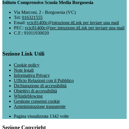
Istituto Comprensivo Scuola Media Borgosesia
Via Marconi, 2 - Borgosesia (VC)
Tel:
016321555
Email:
vcic81400c@istruzione.it
Link per inviare una mail
PEC:
vcic81400c@pec.istruzione.it
Link per inviare una mail
C.F.: 91011930020
Sezione Link Utili
Cookie policy
Note legali
Informativa Privacy
Ufficio Relazioni con il Pubblico
Dichiarazione di accessibilità
Obiettivi di accessibilità
Whistleblowing
Gestione consensi cookie
Amministrazione trasparente
Pagina visualizzata
1342
volte
Sezione Copyright