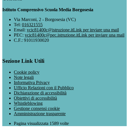
Istituto Comprensivo Scuola Media Borgosesia
Via Marconi, 2 - Borgosesia (VC)
Tel:
016321555
Email:
vcic81400c@istruzione.it
Link per inviare una mail
PEC:
vcic81400c@pec.istruzione.it
Link per inviare una mail
C.F.: 91011930020
Sezione Link Utili
Cookie policy
Note legali
Informativa Privacy
Ufficio Relazioni con il Pubblico
Dichiarazione di accessibilità
Obiettivi di accessibilità
Whistleblowing
Gestione consensi cookie
Amministrazione trasparente
Pagina visualizzata
1589
volte