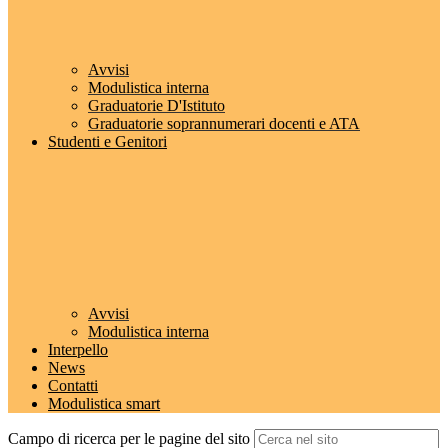
Avvisi
Modulistica interna
Graduatorie D'Istituto
Graduatorie soprannumerari docenti e ATA
Studenti e Genitori
Avvisi
Modulistica interna
Interpello
News
Contatti
Modulistica smart
Campo di ricerca per le pagine del sito