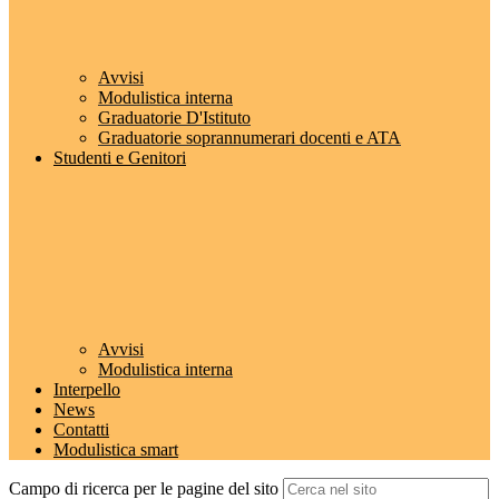
Avvisi
Modulistica interna
Graduatorie D'Istituto
Graduatorie soprannumerari docenti e ATA
Studenti e Genitori
Avvisi
Modulistica interna
Interpello
News
Contatti
Modulistica smart
Campo di ricerca per le pagine del sito