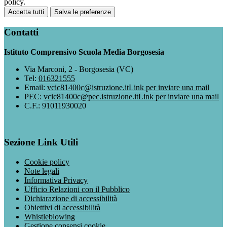
policy.
Accetta tutti
Salva le preferenze
Contatti
Istituto Comprensivo Scuola Media Borgosesia
Via Marconi, 2 - Borgosesia (VC)
Tel:
016321555
Email:
vcic81400c@istruzione.it
Link per inviare una mail
PEC:
vcic81400c@pec.istruzione.it
Link per inviare una mail
C.F.: 91011930020
Sezione Link Utili
Cookie policy
Note legali
Informativa Privacy
Ufficio Relazioni con il Pubblico
Dichiarazione di accessibilità
Obiettivi di accessibilità
Whistleblowing
Gestione consensi cookie