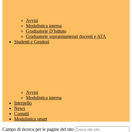
Avvisi
Modulistica interna
Graduatorie D'Istituto
Graduatorie soprannumerari docenti e ATA
Studenti e Genitori
Avvisi
Modulistica interna
Interpello
News
Contatti
Modulistica smart
Campo di ricerca per le pagine del sito