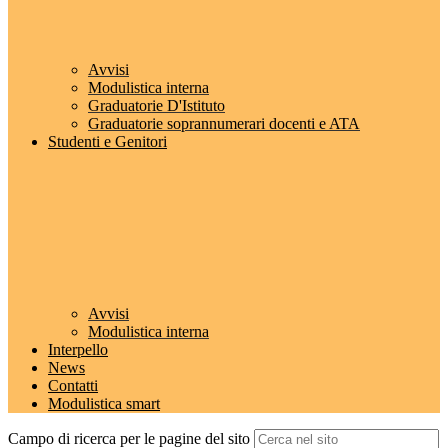
Avvisi
Modulistica interna
Graduatorie D'Istituto
Graduatorie soprannumerari docenti e ATA
Studenti e Genitori
Avvisi
Modulistica interna
Interpello
News
Contatti
Modulistica smart
Campo di ricerca per le pagine del sito