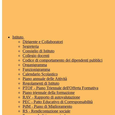
Istituto
Dirigente e Collaboratori
Segreteria
Consiglio di Istituto
Collegio docenti
Codice di comportamento dei dipendenti pubblici
Organigramma
Funzionigramma
Calendario Scolastico
Piano annuale delle Attività
Regolamenti di Istituto
PTOF - Piano Triennale dell'Offerta Formativa
Piano triennale della formazione
RAV - Rapporto di autovalutazione
PEC - Patto Educativo di Corresponsabilità
PdM - Piano di Miglioramento
RS - Rendicontazione sociale