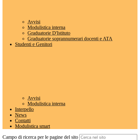
Avvisi
Modulistica interna
Graduatorie D'Istituto
Graduatorie soprannumerari docenti e ATA
Studenti e Genitori
Avvisi
Modulistica interna
Interpello
News
Contatti
Modulistica smart
Campo di ricerca per le pagine del sito