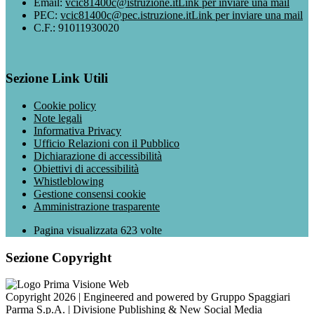
Email:
vcic81400c@istruzione.it
Link per inviare una mail
PEC:
vcic81400c@pec.istruzione.it
Link per inviare una mail
C.F.: 91011930020
Sezione Link Utili
Cookie policy
Note legali
Informativa Privacy
Ufficio Relazioni con il Pubblico
Dichiarazione di accessibilità
Obiettivi di accessibilità
Whistleblowing
Gestione consensi cookie
Amministrazione trasparente
Pagina visualizzata
623
volte
Sezione Copyright
Copyright 2026 | Engineered and powered by Gruppo Spaggiari
Parma S.p.A. | Divisione Publishing & New Social Media