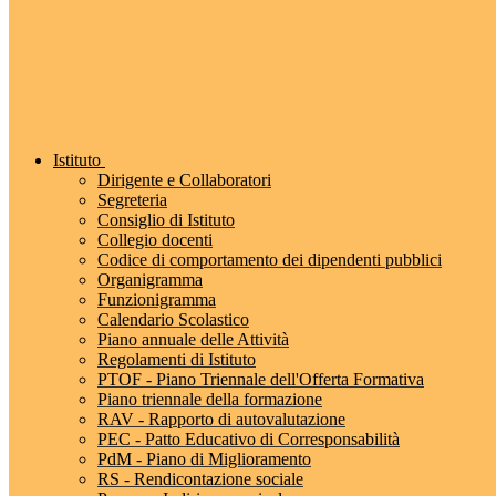
Istituto
Dirigente e Collaboratori
Segreteria
Consiglio di Istituto
Collegio docenti
Codice di comportamento dei dipendenti pubblici
Organigramma
Funzionigramma
Calendario Scolastico
Piano annuale delle Attività
Regolamenti di Istituto
PTOF - Piano Triennale dell'Offerta Formativa
Piano triennale della formazione
RAV - Rapporto di autovalutazione
PEC - Patto Educativo di Corresponsabilità
PdM - Piano di Miglioramento
RS - Rendicontazione sociale