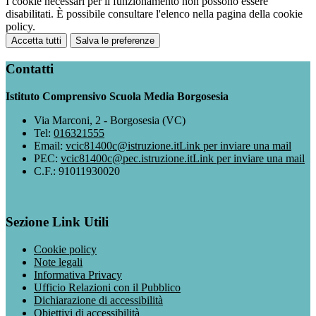
I cookie necessari per il funzionamento non possono essere
disabilitati. È possibile consultare l'elenco nella pagina della cookie
policy.
Accetta tutti
Salva le preferenze
Contatti
Istituto Comprensivo Scuola Media Borgosesia
Via Marconi, 2 - Borgosesia (VC)
Tel:
016321555
Email:
vcic81400c@istruzione.it
Link per inviare una mail
PEC:
vcic81400c@pec.istruzione.it
Link per inviare una mail
C.F.: 91011930020
Sezione Link Utili
Cookie policy
Note legali
Informativa Privacy
Ufficio Relazioni con il Pubblico
Dichiarazione di accessibilità
Obiettivi di accessibilità