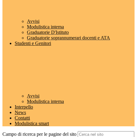
Avvisi
Modulistica interna
Graduatorie D'Istituto
Graduatorie soprannumerari docenti e ATA
Studenti e Genitori
Avvisi
Modulistica interna
Interpello
News
Contatti
Modulistica smart
Campo di ricerca per le pagine del sito