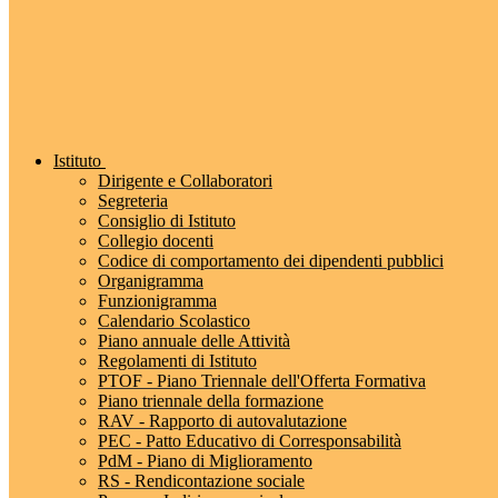
Istituto
Dirigente e Collaboratori
Segreteria
Consiglio di Istituto
Collegio docenti
Codice di comportamento dei dipendenti pubblici
Organigramma
Funzionigramma
Calendario Scolastico
Piano annuale delle Attività
Regolamenti di Istituto
PTOF - Piano Triennale dell'Offerta Formativa
Piano triennale della formazione
RAV - Rapporto di autovalutazione
PEC - Patto Educativo di Corresponsabilità
PdM - Piano di Miglioramento
RS - Rendicontazione sociale