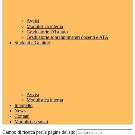
Avvisi
Modulistica interna
Graduatorie D'Istituto
Graduatorie soprannumerari docenti e ATA
Studenti e Genitori
Avvisi
Modulistica interna
Interpello
News
Contatti
Modulistica smart
Campo di ricerca per le pagine del sito