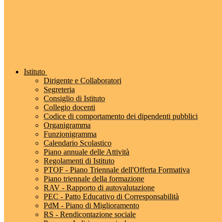
Istituto
Dirigente e Collaboratori
Segreteria
Consiglio di Istituto
Collegio docenti
Codice di comportamento dei dipendenti pubblici
Organigramma
Funzionigramma
Calendario Scolastico
Piano annuale delle Attività
Regolamenti di Istituto
PTOF - Piano Triennale dell'Offerta Formativa
Piano triennale della formazione
RAV - Rapporto di autovalutazione
PEC - Patto Educativo di Corresponsabilità
PdM - Piano di Miglioramento
RS - Rendicontazione sociale