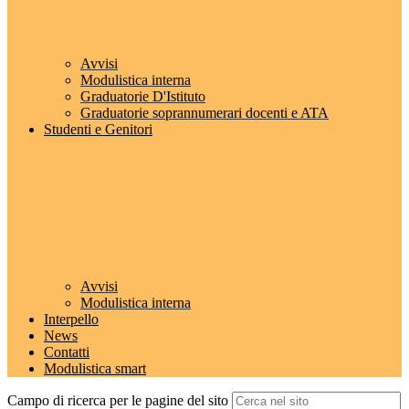
Avvisi
Modulistica interna
Graduatorie D'Istituto
Graduatorie soprannumerari docenti e ATA
Studenti e Genitori
Avvisi
Modulistica interna
Interpello
News
Contatti
Modulistica smart
Campo di ricerca per le pagine del sito