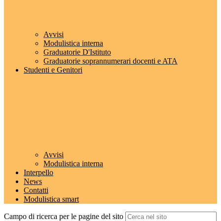
Avvisi
Modulistica interna
Graduatorie D'Istituto
Graduatorie soprannumerari docenti e ATA
Studenti e Genitori
Avvisi
Modulistica interna
Interpello
News
Contatti
Modulistica smart
Campo di ricerca per le pagine del sito