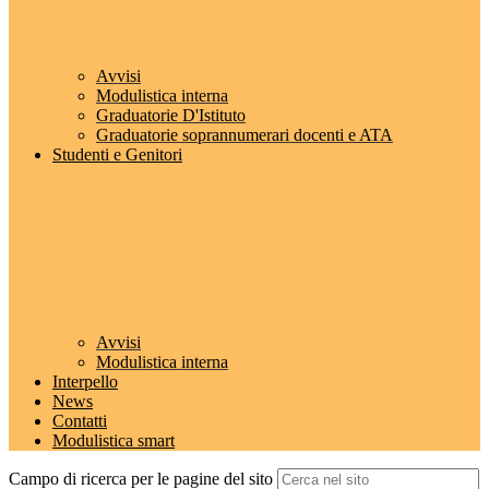
Avvisi
Modulistica interna
Graduatorie D'Istituto
Graduatorie soprannumerari docenti e ATA
Studenti e Genitori
Avvisi
Modulistica interna
Interpello
News
Contatti
Modulistica smart
Campo di ricerca per le pagine del sito