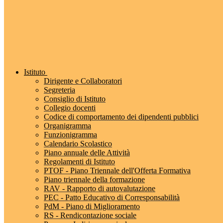
Istituto
Dirigente e Collaboratori
Segreteria
Consiglio di Istituto
Collegio docenti
Codice di comportamento dei dipendenti pubblici
Organigramma
Funzionigramma
Calendario Scolastico
Piano annuale delle Attività
Regolamenti di Istituto
PTOF - Piano Triennale dell'Offerta Formativa
Piano triennale della formazione
RAV - Rapporto di autovalutazione
PEC - Patto Educativo di Corresponsabilità
PdM - Piano di Miglioramento
RS - Rendicontazione sociale