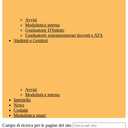
Avvisi
Modulistica interna
Graduatorie D'Istituto
Graduatorie soprannumerari docenti e ATA
Studenti e Genitori
Avvisi
Modulistica interna
Interpello
News
Contatti
Modulistica smart
Campo di ricerca per le pagine del sito