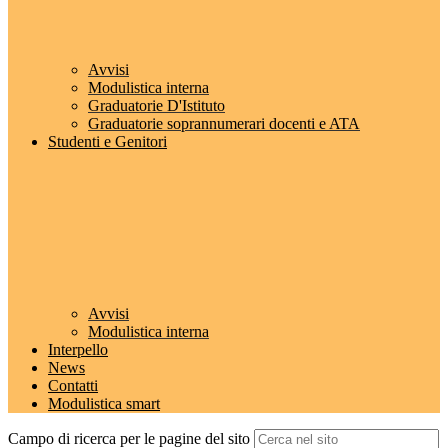
Avvisi
Modulistica interna
Graduatorie D'Istituto
Graduatorie soprannumerari docenti e ATA
Studenti e Genitori
Avvisi
Modulistica interna
Interpello
News
Contatti
Modulistica smart
Campo di ricerca per le pagine del sito