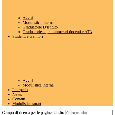
Avvisi
Modulistica interna
Graduatorie D'Istituto
Graduatorie soprannumerari docenti e ATA
Studenti e Genitori
Avvisi
Modulistica interna
Interpello
News
Contatti
Modulistica smart
Campo di ricerca per le pagine del sito