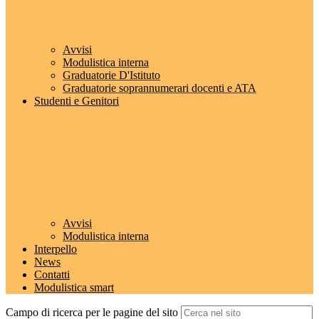
Avvisi
Modulistica interna
Graduatorie D'Istituto
Graduatorie soprannumerari docenti e ATA
Studenti e Genitori
Avvisi
Modulistica interna
Interpello
News
Contatti
Modulistica smart
Campo di ricerca per le pagine del sito