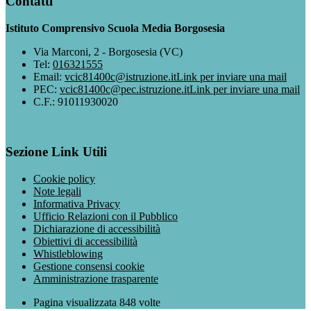
Contatti
Istituto Comprensivo Scuola Media Borgosesia
Via Marconi, 2 - Borgosesia (VC)
Tel:
016321555
Email:
vcic81400c@istruzione.it
Link per inviare una mail
PEC:
vcic81400c@pec.istruzione.it
Link per inviare una mail
C.F.: 91011930020
Sezione Link Utili
Cookie policy
Note legali
Informativa Privacy
Ufficio Relazioni con il Pubblico
Dichiarazione di accessibilità
Obiettivi di accessibilità
Whistleblowing
Gestione consensi cookie
Amministrazione trasparente
Pagina visualizzata
848
volte