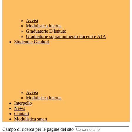
Avvisi
Modulistica interna
Graduatorie D'Istituto
Graduatorie soprannumerari docenti e ATA
Studenti e Genitori
Avvisi
Modulistica interna
Interpello
News
Contatti
Modulistica smart
Campo di ricerca per le pagine del sito