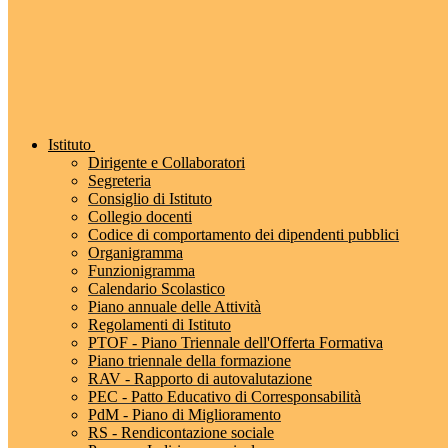
Istituto
Dirigente e Collaboratori
Segreteria
Consiglio di Istituto
Collegio docenti
Codice di comportamento dei dipendenti pubblici
Organigramma
Funzionigramma
Calendario Scolastico
Piano annuale delle Attività
Regolamenti di Istituto
PTOF - Piano Triennale dell'Offerta Formativa
Piano triennale della formazione
RAV - Rapporto di autovalutazione
PEC - Patto Educativo di Corresponsabilità
PdM - Piano di Miglioramento
RS - Rendicontazione sociale