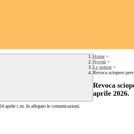
Home
>
Novità
>
Le notizie
>
Revoca sciopero previ
Revoca sciope
aprile 2026.
24 aprile c.m. In allegato le comunicazioni.