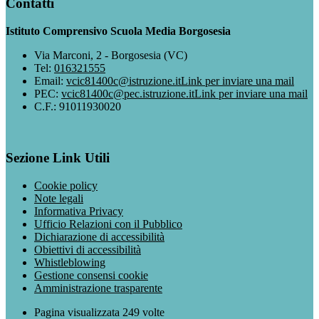
Contatti
Istituto Comprensivo Scuola Media Borgosesia
Via Marconi, 2 - Borgosesia (VC)
Tel:
016321555
Email:
vcic81400c@istruzione.it
Link per inviare una mail
PEC:
vcic81400c@pec.istruzione.it
Link per inviare una mail
C.F.: 91011930020
Sezione Link Utili
Cookie policy
Note legali
Informativa Privacy
Ufficio Relazioni con il Pubblico
Dichiarazione di accessibilità
Obiettivi di accessibilità
Whistleblowing
Gestione consensi cookie
Amministrazione trasparente
Pagina visualizzata
249
volte