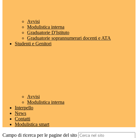
Avvisi
Modulistica interna
Graduatorie D'Istituto
Graduatorie soprannumerari docenti e ATA
Studenti e Genitori
Avvisi
Modulistica interna
Interpello
News
Contatti
Modulistica smart
Campo di ricerca per le pagine del sito